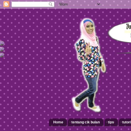
Home
tentang cik bulan
tips
tutori