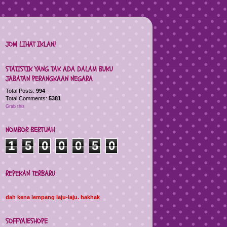
JOM LIHAT IKLAN!
STATISTIK YANG TAK ADA DALAM BUKU
JABATAN PERANGKAAN NEGARA
Total Posts:
994
Total Comments:
5381
Grab this
NOMBOR BERTUAH
1
5
0
0
0
5
0
REPEKAN TERBARU
dah kena lempang laju-laju. hakhak
SOFFYA|ESHOPE