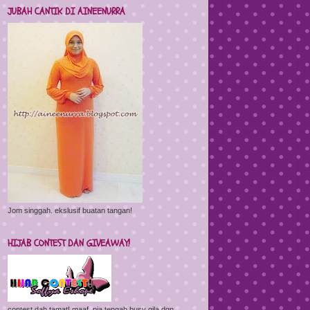
JUBAH CANTIK DI AINEENURRA
Jom singgah. ekslusif buatan tangan!
HIJAB CONTEST DAN GIVEAWAY!
contest dah tamat! maaf, pia tengah busy gila dgn