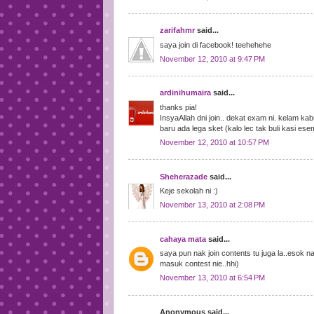
zarifahmr
said...
saya join di facebook! teehehehe
November 12, 2010 at 9:47 PM
ardinihumaira
said...
thanks pia!
InsyaAllah dni join.. dekat exam ni. kelam kab
baru ada lega sket (kalo lec tak buli kasi eseme
November 12, 2010 at 10:57 PM
Sheherazade
said...
Keje sekolah ni :)
November 13, 2010 at 2:08 PM
cahaya mata
said...
saya pun nak join contents tu juga la..esok na
masuk contest nie..hhi)
November 13, 2010 at 6:54 PM
Anonymous said...