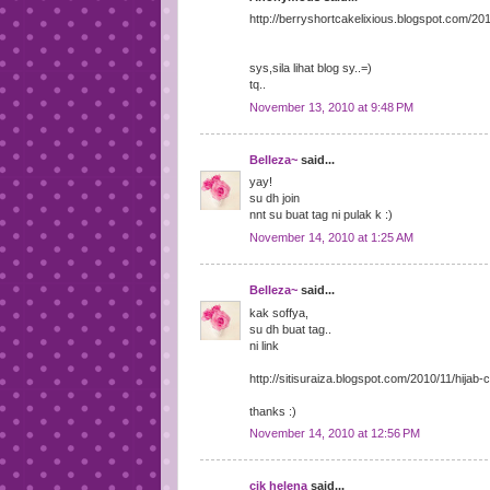
http://berryshortcakelixious.blogspot.com/20
sys,sila lihat blog sy..=)
tq..
November 13, 2010 at 9:48 PM
Belleza~
said...
yay!
su dh join
nnt su buat tag ni pulak k :)
November 14, 2010 at 1:25 AM
Belleza~
said...
kak soffya,
su dh buat tag..
ni link
http://sitisuraiza.blogspot.com/2010/11/hija
thanks :)
November 14, 2010 at 12:56 PM
cik helena
said...