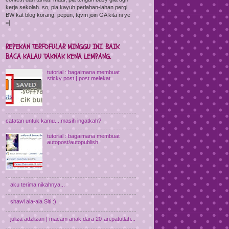
kerja sekolah. so, pia kayuh perlahan-lahan pergi
BW kat blog korang. pepun, tqvm join GA kita ni ye
=]
REPEKAN TERFOFULAR MINGGU INI. BAIK
BACA KALAU TAKNAK KENA LEMPANG.
tutorial : bagaimana membuat
sticky post | post melekat
catatan untuk kamu....masih ingatkah?
tutorial : bagaimana membuat
autopost/autopublish
aku terima nikahnya...
shawl ala-ala Siti :)
juliza adzlizan | macam anak dara 20-an.patutlah...