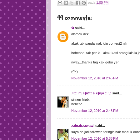
pada
1:00 PM
99 comments:
✿
said...
alamak dek....
akak tak pandai nak join contest2 nih
hehehhe..tak per la...akak kasi orang lain la jo
nway...thanks tag kak gebu yer..
(^^,)
November 12, 2010 at 2:45 PM
♫::: m[e]n!t! s[e]nja :::♫
said...
pinjam hijab...
hehehe...
November 12, 2010 at 2:48 PM
zainabzawawi
said...
saya da jadi follower. teringin nak masuk conte
November 12, 2010 at 5:33 PM