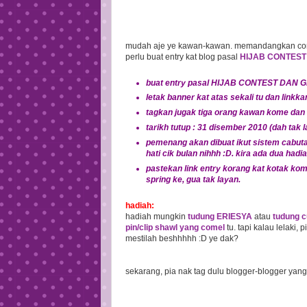
mudah aje ye kawan-kawan. memandangkan conte
perlu buat entry kat blog pasal
HIJAB CONTEST
buat entry pasal HIJAB CONTEST DAN 
letak banner kat atas sekali tu dan linkka
tagkan jugak tiga orang kawan kome dan m
tarikh tutup : 31 disember 2010 (dah tak 
pemenang akan dibuat ikut sistem cabut
hati cik bulan nihhh :D. kira ada dua ha
pastekan link entry korang kat kotak ko
spring ke, gua tak layan.
hadiah:
hadiah mungkin
tudung ERIESYA
atau
tudung c
pin/clip shawl yang comel
tu. tapi kalau lelaki,
mestilah beshhhhh :D ye dak?
sekarang, pia nak tag dulu blogger-blogger yang