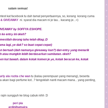
salam semua!
st kat facebook tu dah tamat penyertaannya, so, korang korang cuma
 & GIVEAWAY
ni. syarat dia macam ni je tau... kacang je...=)
GIVEAWAY by SOFFYA ESHOPE.
n ke entry ini okeh?
estilah dorang tahu telah ditag ;D
lama lagi, ye dak? so buat cepat-cepat)
an bertuah (dah namanya giveaway kan?) dan entry yang menarik
diah atau mungkin lebih berdasarkan sambutan. okeh?
men kat bawah. dalam kotak komen je ye, kotak beracun ke, kotak
urly ala rozita che wan
tu (kalau perempuan yang menang), beserta
 pia akan bagi perfume kot...? tengoklah nanti macam mana... yang penting,
 rajin sungguh ke blog cabuk nihh :D
peri pia
ardinihumaira