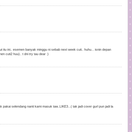
ut itu ini.. esemen banyak minggu ni sebab next week cuti.. huhu... isnin depan
n cuti2 huu).. t dni try tau dear :)
k pakai selendang nanti kami masuk taw..LIKE3...( tak jadi cover gurl pun jadi la