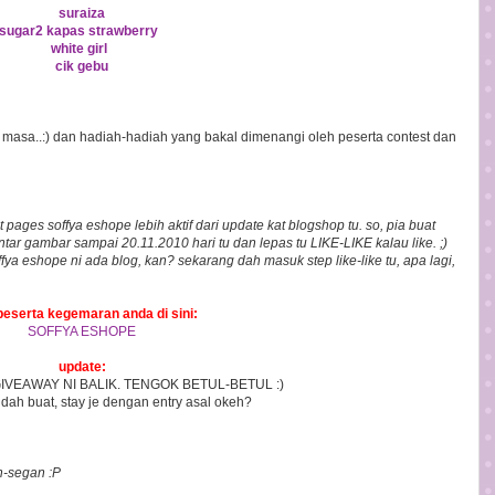
suraiza
sugar2 kapas strawberry
white girl
cik gebu
e masa..:) dan hadiah-hadiah yang bakal dimenangi oleh peserta contest dan
 pages soffya eshope lebih aktif dari update kat blogshop tu. so, pia buat
tar gambar sampai 20.11.2010 hari tu dan lepas tu LIKE-LIKE kalau like. ;)
fya eshope ni ada blog, kan? sekarang dah masuk step like-like tu, apa lagi,
peserta kegemaran anda di sini:
SOFFYA ESHOPE
update:
IVEAWAY NI BALIK. TENGOK BETUL-BETUL :)
dah buat, stay je dengan entry asal okeh?
n-segan :P