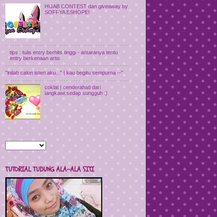
HIJAB CONTEST dan giveaway by
SOFFYA ESHOPE!
tips : tulis entry berhits tinggi - antaranya tentu
entry berkenaan artis
"inilah calon isteri aku..." | kau begitu sempurna --"
coklat | cenderahati dari
langkawi.sedap sungguh :)
TUTORIAL TUDUNG ALA-ALA SITI