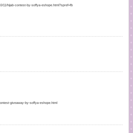
10/11/hijab-contest-by-soffya-eshope.html?spref=fb
b-contest-giveaway-by-soffya-eshope.html