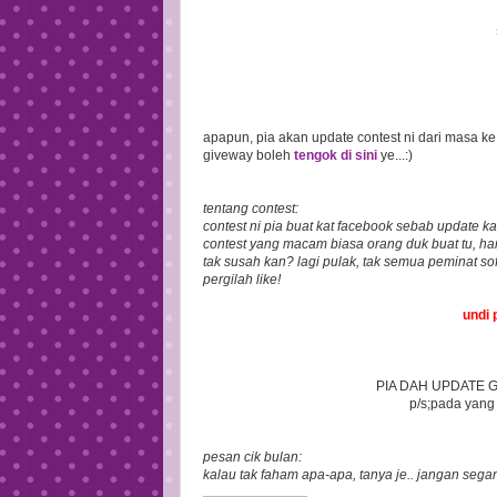
apapun, pia akan update contest ni dari masa k
giveway boleh
tengok di sini
ye...:)
tentang contest:
contest ni pia buat kat facebook sebab update kat
contest yang macam biasa orang duk buat tu, han
tak susah kan? lagi pulak, tak semua peminat sof
pergilah like!
undi 
PIA DAH UPDATE G
p/s;pada yang 
pesan cik bulan:
kalau tak faham apa-apa, tanya je.. jangan sega