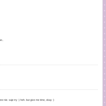
in..
st nie. saje try :) heh. but give me time, okay :)