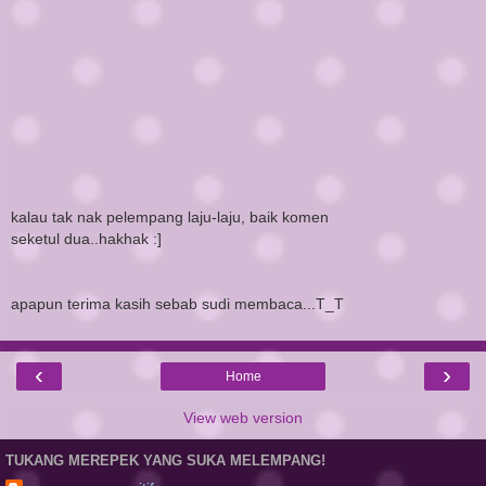
kalau tak nak pelempang laju-laju, baik komen
seketul dua..hakhak :]
apapun terima kasih sebab sudi membaca...T_T
‹
›
Home
View web version
TUKANG MEREPEK YANG SUKA MELEMPANG!