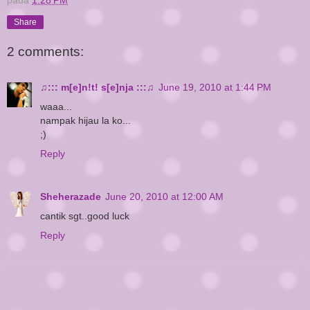
pada
1:28 PM
Share
2 comments:
♫::: m[e]n!t! s[e]nja :::♫
June 19, 2010 at 1:44 PM
waaa...
nampak hijau la ko...
;)
Reply
Sheherazade
June 20, 2010 at 12:00 AM
cantik sgt..good luck
Reply