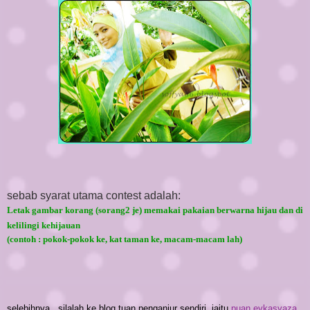
sebab syarat utama contest adalah:
Letak gambar korang (sorang2 je)
memakai pakaian berwarna hijau dan di
kelilingi kehijauan
(contoh : pokok-pokok ke, kat taman ke, macam-macam lah)
selebihnya...silalah ke blog tuan penganjur sendiri, iaitu
puan eykasyaza
.